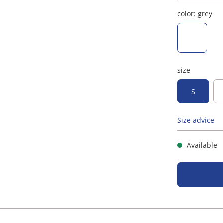
color:
grey
grey
size
S
Size advice
Available