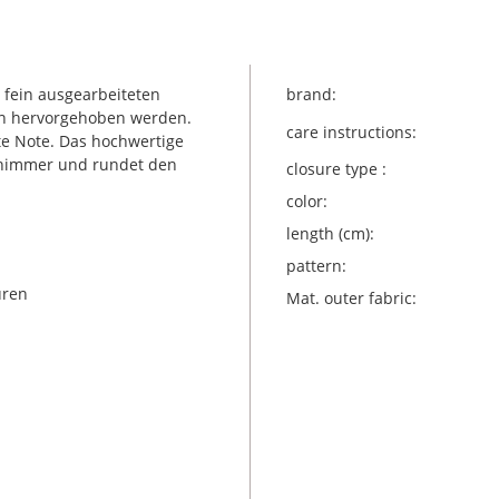
 fein ausgearbeiteten
brand:
en hervorgehoben werden.
care instructions:
nte Note. Das hochwertige
chimmer und rundet den
closure type :
color:
length (cm):
pattern:
uren
Mat. outer fabric: