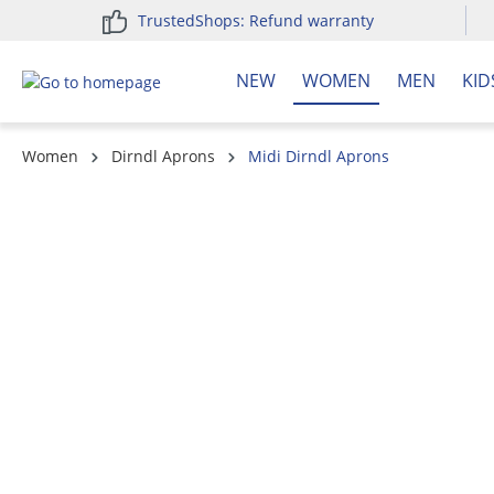
TrustedShops: Refund warranty
search
Skip to main navigation
NEW
WOMEN
MEN
KID
Women
Dirndl Aprons
Midi Dirndl Aprons
Skip image gallery