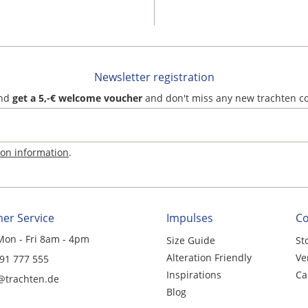
Newsletter registration
and
get a 5,-€ welcome voucher
and don't miss any new trachten c
ion information
.
er Service
Impulses
C
Mon - Fri 8am - 4pm
Size Guide
St
Alteration Friendly
Ve
 91 777 555
Inspirations
Ca
@trachten.de
Blog