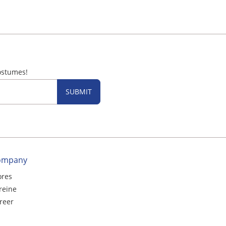
ostumes!
SUBMIT
ompany
ores
reine
reer