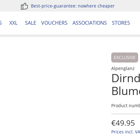
Best-price-guarantee: nowhere cheaper
S
XXL
SALE
VOUCHERS
ASSOCIATIONS
STORES
EXCLUSIVE
Alpenglanz
Dirnd
Blume
Product num
€49.95
Prices incl. V