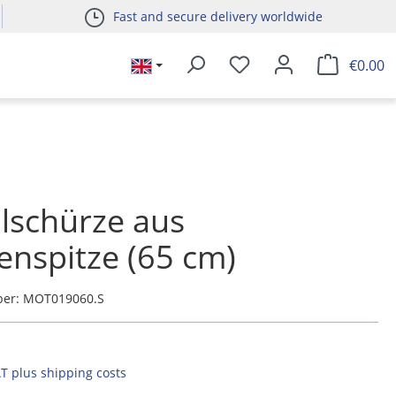
Fast and secure delivery worldwide
€0.00
lschürze aus
nspitze (65 cm)
ber:
MOT019060.S
AT plus shipping costs