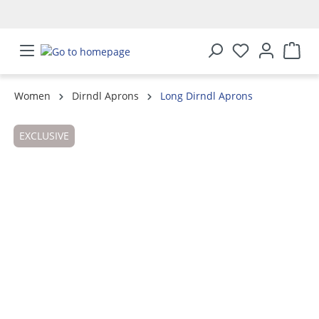
in content
Women
Dirndl Aprons
Long Dirndl Aprons
Skip image gallery
EXCLUSIVE