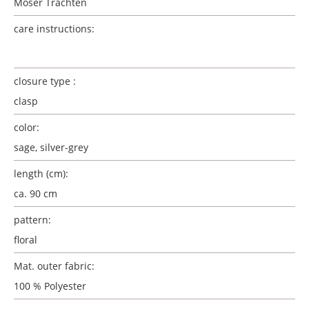
Moser Trachten
care instructions:
closure type :
clasp
color:
sage, silver-grey
length (cm):
ca. 90 cm
pattern:
floral
Mat. outer fabric:
100 % Polyester