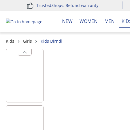
TrustedShops: Refund warranty
search
Skip to main navigation
NEW
WOMEN
MEN
KID
Kids
Girls
Kids Dirndl
Skip image gallery