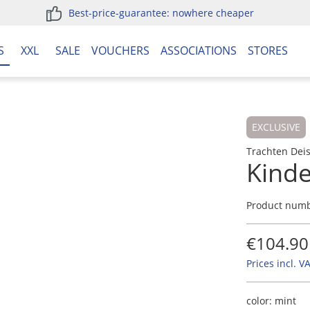
Best-price-guarantee: nowhere cheaper
S
XXL
SALE
VOUCHERS
ASSOCIATIONS
STORES
EXCLUSIVE
Trachten Dei
Kinde
Product num
€104.90
Prices incl. V
color:
mint