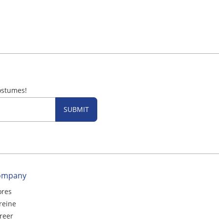
ostumes!
SUBMIT
ompany
ores
reine
reer