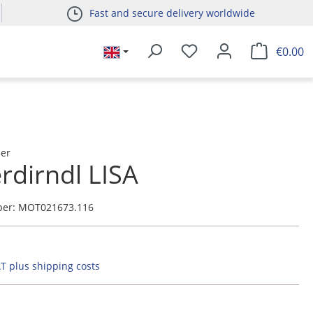
Fast and secure delivery worldwide
€0.00
ser
rdirndl LISA
ber:
MOT021673.116
AT plus shipping costs