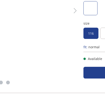
mint
size
116
fit:
normal
Available