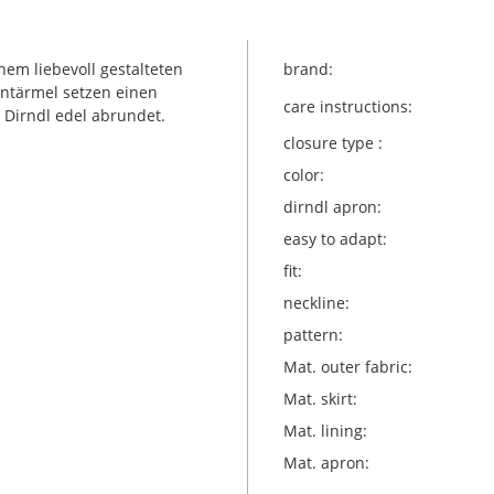
nem liebevoll gestalteten
brand:
antärmel setzen einen
care instructions:
 Dirndl edel abrundet.
closure type :
color:
dirndl apron:
easy to adapt:
fit:
neckline:
pattern:
Mat. outer fabric:
Mat. skirt:
Mat. lining:
Mat. apron: