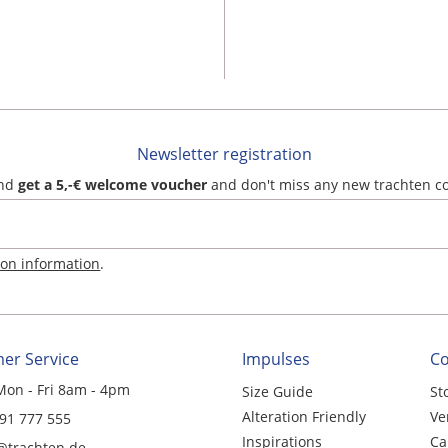
Newsletter registration
and
get a 5,-€ welcome voucher
and don't miss any new trachten c
ion information
.
er Service
Impulses
C
Mon - Fri 8am - 4pm
Size Guide
St
Alteration Friendly
Ve
 91 777 555
Inspirations
Ca
@trachten.de