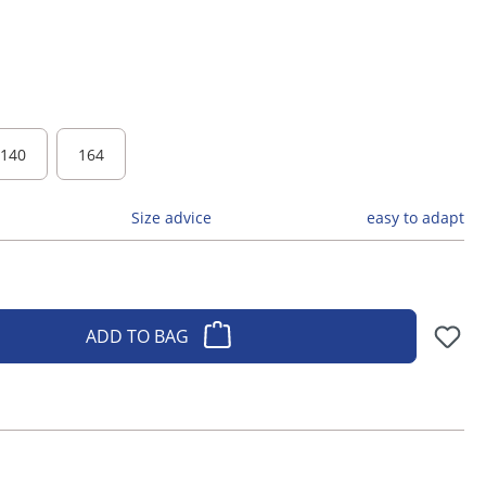
140
164
Size advice
easy to adapt
ADD TO BAG