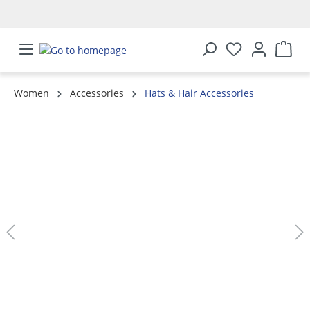
in content
Women
Accessories
Hats & Hair Accessories
Skip image gallery