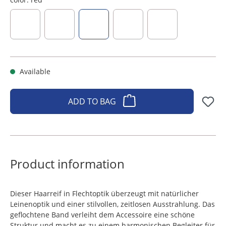
light blue
dark blue
red
berry
sage, silver-grey
Available
ADD TO BAG
Product information
Dieser Haarreif in Flechtoptik überzeugt mit natürlicher
Leinenoptik und einer stilvollen, zeitlosen Ausstrahlung. Das
geflochtene Band verleiht dem Accessoire eine schöne
Struktur und macht es zu einem harmonischen Begleiter für