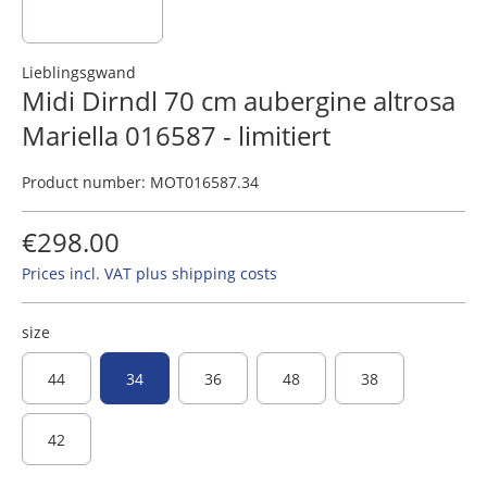
Lieblingsgwand
Midi Dirndl 70 cm aubergine altrosa
Mariella 016587 - limitiert
Product number:
MOT016587.34
€298.00
Prices incl. VAT plus shipping costs
size
44
34
36
48
38
42