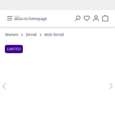
in content
Women
Dirndl
Midi Dirndl
Skip image gallery
LIMITED