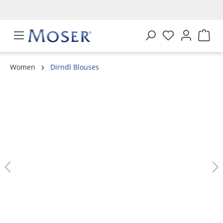
in content
Women
Dirndl Blouses
Skip image gallery