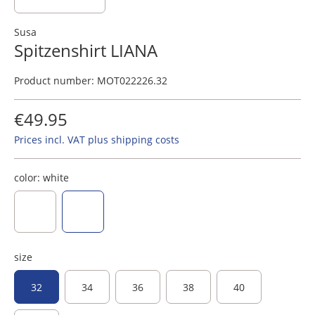
Susa
Spitzenshirt LIANA
Product number:
MOT022226.32
€49.95
Prices incl. VAT plus shipping costs
color:
white
cream
white
size
32
34
36
38
40