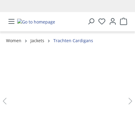
in content
Women
Jackets
Trachten Cardigans
Skip image gallery