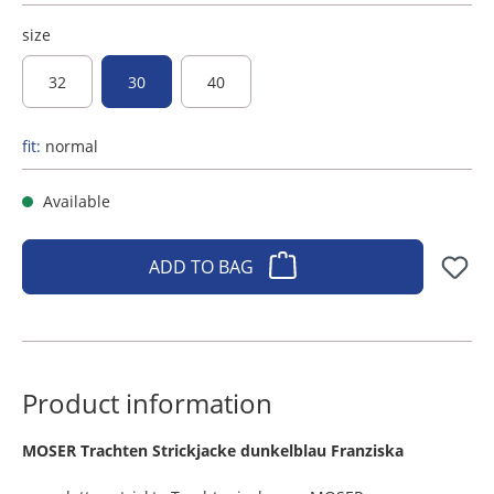
size
32
30
40
fit:
normal
Available
ADD TO BAG
Product information
​MOSER Trachten Strickjacke dunkelblau Franziska