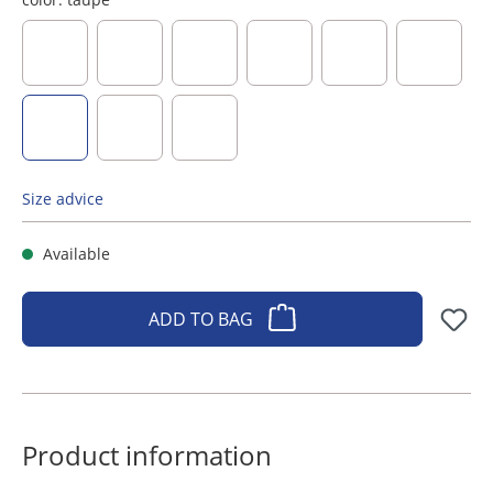
dark blue
brown
cream
black
berry
dusky pi
taupe
light grey
dunkelgrau
Size advice
Available
ADD TO BAG
Product information