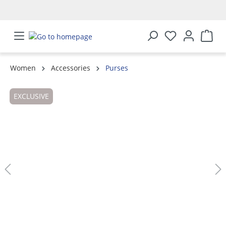
in content
Women
Accessories
Purses
Skip image gallery
EXCLUSIVE