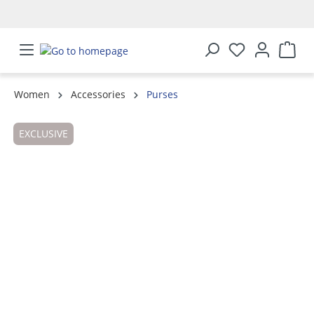
in content
Women
Accessories
Purses
Skip image gallery
EXCLUSIVE