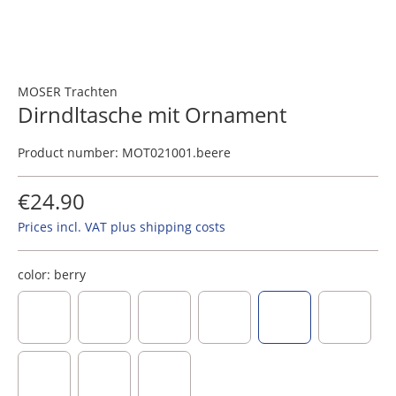
MOSER Trachten
Dirndltasche mit Ornament
Product number:
MOT021001.beere
€24.90
Prices incl. VAT plus shipping costs
color:
berry
dark blue
brown
cream
black
berry
dusky pi
taupe
light grey
dunkelgrau